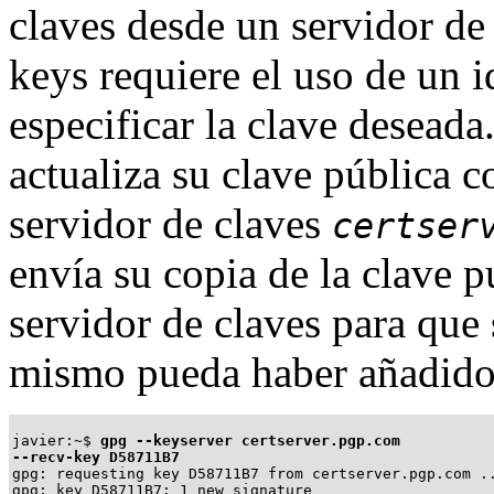
claves desde un servidor de
keys
requiere el uso de un i
especificar la clave deseada
actualiza su clave pública 
servidor de claves
certser
envía su copia de la clave 
servidor de claves para que 
mismo pueda haber añadido
javier:~$
gpg --keyserver certserver.pgp.com

--recv-key D58711B7
gpg: requesting key D58711B7 from certserver.pgp.com ..
gpg: key D58711B7: 1 new signature
