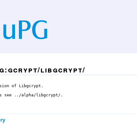
g:gcrypt/libgcrypt/
sion of Libgcrypt. 

s see ../alpha/libgcrypt/.

ory